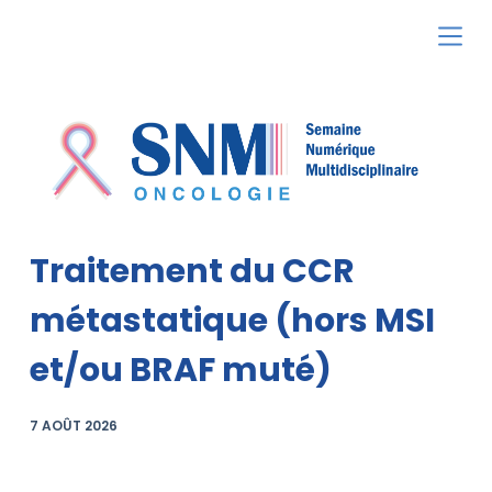
P
a
s
s
e
r
a
u
Traitement du CCR
c
o
métastatique (hors MSI
n
et/ou BRAF muté)
t
e
n
7 AOÛT 2026
u